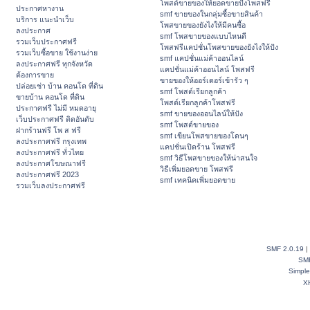
โพสต์ขายของให้ยอดขายปังโพสฟรี
ประกาศหางาน
smf ขายของในกลุ่มซื้อขายสินค้า
บริการ แนะนำเว็บ
โพสขายของยังไงให้มีคนซื้อ
ลงประกาศ
smf โพสขายของแบบไหนดี
รวมเว็บประกาศฟรี
โพสฟรีแคปชั่นโพสขายของยังไงให้ปัง
รวมเว็บซื้อขาย ใช้งานง่าย
smf แคปชั่นแม่ค้าออนไลน์
ลงประกาศฟรี ทุกจังหวัด
แคปชั่นแม่ค้าออนไลน์ โพสฟรี
ต้องการขาย
ขายของให้ออร์เดอร์เข้ารัว ๆ
ปล่อยเช่า บ้าน คอนโด ที่ดิน
smf โพสต์เรียกลูกค้า
ขายบ้าน คอนโด ที่ดิน
โพสต์เรียกลูกค้าโพสฟรี
ประกาศฟรี ไม่มี หมดอายุ
smf ขายของออนไลน์ให้ปัง
เว็บประกาศฟรี ติดอันดับ
smf โพสต์ขายของ
ฝากร้านฟรี โพ ส ฟรี
smf เขียนโพสขายของโดนๆ
ลงประกาศฟรี กรุงเทพ
แคปชั่นเปิดร้าน โพสฟรี
ลงประกาศฟรี ทั่วไทย
smf วิธีโพสขายของให้น่าสนใจ
ลงประกาศโฆษณาฟรี
วิธีเพิ่มยอดขาย โพสฟรี
ลงประกาศฟรี 2023
smf เทคนิคเพิ่มยอดขาย
รวมเว็บลงประกาศฟรี
SMF 2.0.19
|
SM
Simpl
X