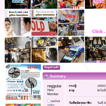
ข้อมูลส่วนตัว
Summary
reggularpost88 
กระทู้:
18363 
Hero 
อายุ:
ยังไม่
Member
ออฟไลน์
วันที่สมัครสมาชิก:
วันที่
แสดง