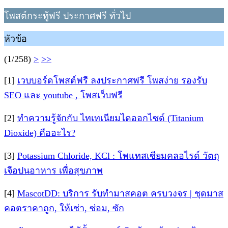
โพสต์กระทู้ฟรี ประกาศฟรี ทั่วไป
หัวข้อ
(1/258)
>
>>
[1]
เวบบอร์ดโพสต์ฟรี ลงประกาศฟรี โพสง่าย รองรับ
SEO และ youtube , โพสเว็บฟรี
[2]
ทำความรู้จักกับ ไทเทเนียมไดออกไซด์ (Titanium
Dioxide) คืออะไร?
[3]
Potassium Chloride, KCl : โพแทสเซียมคลอไรด์ วัตถุ
เจือปนอาหาร เพื่อสุขภาพ
[4]
MascotDD: บริการ รับทำมาสคอต ครบวงจร | ชุดมาส
คอตราคาถูก, ให้เช่า, ซ่อม, ซัก