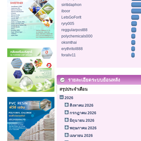
siritidaphon
iboor
LetsGoForIt
ryry005
reggularpost88
polychemicals000
oksmthai
erythritol888
foraliv11
รายละเอียดระบบย้อนหลัง
สรุปประจำเดือน
2026
สิงหาคม 2026
กรกฎาคม 2026
มิถุนายน 2026
พฤษภาคม 2026
เมษายน 2026