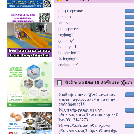
reggularpost88
runtoga11
foraliv11
publicpost99
sayjung1
goodday1
banddyes1
bestpostdd11
factoryday1
coolprodee1
หัวข้อยอดนิยม 10 หัวข้อแรก (ผู้ตอบส
รับผลิตตู้ครอบพระ ตู้โชว์ แท่นสแตน
ตามขนาดรูปแบบและจำนวน ตามที่
ลูกค้าต้องการได้
ให้เช่าเครื่องตัดคอนกรีต กทม
ปริมณฑล, นนทบุรี นครปฐม ปทุมธานี
โทร 081-7148273.
ให้เช่าเครื่องตัดคอนกรีต กรุงเทพ-
ปริมณฑล นนทบุรี ปทุมธานี นครปฐม