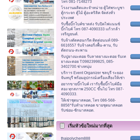
โทร 081-7148273
โรงงานผลิตและจำหน่าย ตู้ใส่พระบูชา
ตู้กระจก ตู้ไม้ ตู้อะคริลิค จัดส่งทั่ว
ประเทศ
รับซื้อบิ๊กไบค์ขาดส่ง รับปิดไฟแนนซ์
บิ๊กไบค์ โทร 087-4090333 แก้วกล้า
เจริญยนต์.
รับจ้างตัดคอนกรีต ติดต่อนนท์ 089-
6616557 รับจ้างคอริ่งพื้น-คาน, รับ
ตัดถนน-สะพาน
รับปูยางมะตอย รับลาดยางมะตอย รับเท
ยางมะตอย T:0982399825, 085-
3402700.ช่างหนุ่ม
บริการ Event Organizer ชลบุรี ระยอง
จันทบุรี พร้อมอุปกรณ์เครื่องเสียงให้เช่า
อยากขายบิ๊กไบค์ เรารับซื้อบิ๊กไบค์มือ
สอง ทุกสภาพ 250CC ขึ้นไป โทร 087-
4090333.
ให้เช่าชุดมาสคอต, โทร 086-568-
8856*รับทำมาสคอต ขายชุดมาสคอต
รับซ่อม-ซักมาสคอต.
เริ่มหัวข้อใหม่มากที่สุด
thaipolychem888