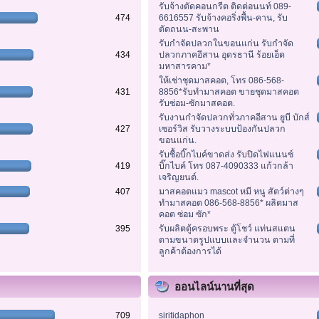
รับจ้างตัดคอนกรีต ติดต่อนนท์ 089-
474
6616557 รับจ้างคอริ่งพื้น-คาน, รับ
ตัดถนน-สะพาน
รับกำจัดปลวกในขอนแก่น รับกำจัด
434
ปลวกภาคอีสาน อุดรธานี ร้อยเอ็ด
มหาสารคาม*
ให้เช่าชุดมาสคอต, โทร 086-568-
431
8856*รับทำมาสคอต ขายชุดมาสคอต
รับซ่อม-ซักมาสคอต.
รับงานกำจัดปลวกทั่วภาคอีสาน ยูบี บักส์
427
เซอร์วิส รับวางระบบป้องกันปลวก
ขอนแก่น.
รับซื้อบิ๊กไบค์ขาดส่ง รับปิดไฟแนนซ์
419
บิ๊กไบค์ โทร 087-4090333 แก้วกล้า
เจริญยนต์.
407
มาสคอตแมว mascot หมี หนู สัตว์ต่างๆ
ทำมาสคอต 086-568-8856* ผลิตมาส
คอต ซ่อม ซัก*
395
รับผลิตตู้ครอบพระ ตู้โชว์ แท่นสแตน
ตามขนาดรูปแบบและจำนวน ตามที่
ลูกค้าต้องการได้
ออนไลน์นานที่สุด
709
siritidaphon