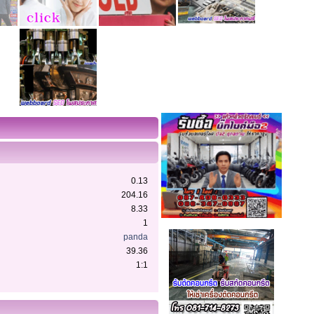
0.13
204.16
8.33
1
panda
39.36
1:1