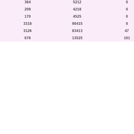
364
5212
0
209
4218
0
170
4525
0
3318
90415
0
3126
83413
47
676
13525
101