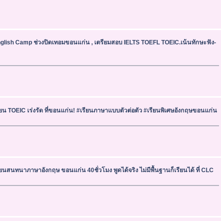
glish Camp ช่วงปิดเทอมขอนแก่น , เตรียมสอบ IELTS TOEFL TOEIC.เน้นทักษะฟัง-
ียน TOEIC เร่งรัด ที่ขอนแก่น! #เรียนภาษาแบบตัวต่อตัว #เรียนพิเศษอังกฤษขอนแก่น
ียนสนทนาภาษาอังกฤษ ขอนแก่น 40ชั่วโมง พูดได้จริง ไม่มีพื้นฐานก็เรียนได้ ที่ CLC