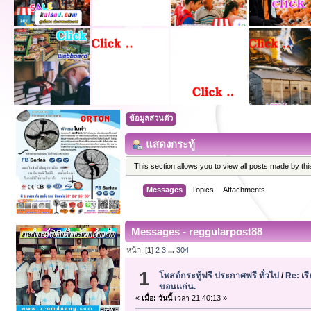
ข้อมูลส่วนตัว
แสดงกระทู้
This section allows you to view all posts made by t
Messages
Topics
Attachments
Messages - reggularpost88
หน้า: [
1
]
2
3
...
304
1
โพสต์กระทู้ฟรี ประกาศฟรี ทั่วไป
/
Re: เร
ขอนแก่น.
«
เมื่อ:
วันนี้
เวลา 21:40:13 »