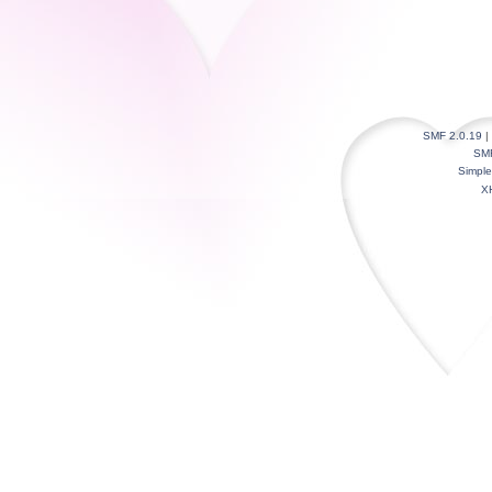
SMF 2.0.19
|
SM
Simpl
X