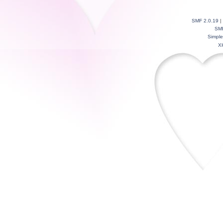
SMF 2.0.19
|
SM
Simpl
X