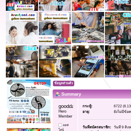
ข้อมูลส่วนตัว
Summary
goodday1 
กระทู้:
6722 (6.13
Hero 
อายุ:
ยังไม่มีข้
Member
ออฟ
วันที่สมัครสมาชิก:
วันที่ 9 สิ
ไลน์