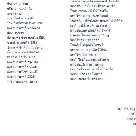
โพสต์ขายของให้ยอดขายปังโพสฟรี
ประกาศหางาน
smf ขายของในกลุ่มซื้อขายสินค้า
บริการ แนะนำเว็บ
โพสขายของยังไงให้มีคนซื้อ
ลงประกาศ
smf โพสขายของแบบไหนดี
รวมเว็บประกาศฟรี
โพสฟรีแคปชั่นโพสขายของยังไงให้ปัง
รวมเว็บซื้อขาย ใช้งานง่าย
smf แคปชั่นแม่ค้าออนไลน์
ลงประกาศฟรี ทุกจังหวัด
แคปชั่นแม่ค้าออนไลน์ โพสฟรี
ต้องการขาย
ขายของให้ออร์เดอร์เข้ารัว ๆ
ปล่อยเช่า บ้าน คอนโด ที่ดิน
smf โพสต์เรียกลูกค้า
ขายบ้าน คอนโด ที่ดิน
โพสต์เรียกลูกค้าโพสฟรี
ประกาศฟรี ไม่มี หมดอายุ
smf ขายของออนไลน์ให้ปัง
เว็บประกาศฟรี ติดอันดับ
smf โพสต์ขายของ
ฝากร้านฟรี โพ ส ฟรี
smf เขียนโพสขายของโดนๆ
ลงประกาศฟรี กรุงเทพ
แคปชั่นเปิดร้าน โพสฟรี
ลงประกาศฟรี ทั่วไทย
smf วิธีโพสขายของให้น่าสนใจ
ลงประกาศโฆษณาฟรี
วิธีเพิ่มยอดขาย โพสฟรี
ลงประกาศฟรี 2023
smf เทคนิคเพิ่มยอดขาย
รวมเว็บลงประกาศฟรี
SMF 2.0.19
|
SM
Simpl
X